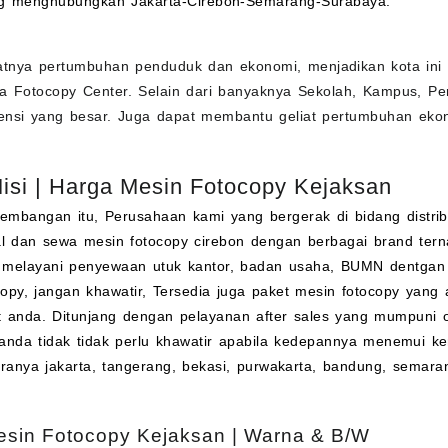
ng menghubungkan Jakarta-Cirebon-Semarang-Surabaya.
atnya pertumbuhan penduduk dan ekonomi, menjadikan kota ini 
a Fotocopy Center. Selain dari banyaknya Sekolah, Kampus, Per
tensi yang besar. Juga dapat membantu geliat pertumbuhan ekono
Misi | Harga Mesin Fotocopy Kejaksan
kembangan itu, Perusahaan kami yang bergerak di bidang distri
al dan
sewa
mesin fotocopy cirebon dengan berbagai brand terna
 melayani penyewaan utuk kantor, badan usaha, BUMN dentgan
opy, jangan khawatir, Tersedia juga paket mesin fotocopy yang 
t anda. Ditunjang dengan pelayanan after sales yang mumpuni o
anda tidak tidak perlu khawatir apabila kedepannya menemui ke
aranya jakarta, tangerang, bekasi, purwakarta, bandung, semara
sin Fotocopy Kejaksan | Warna & B/W