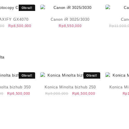
Obral!
AXIFY GX4070
Canon iR 3025/3030
Can
Harga
Harga
000
Rp
8,500,000
Rp
8,550,000
Rp
11,000,
aslinya
saat
adalah:
ini
Rp10,500,000.
adalah:
Rp8,500,000.
lta
Obral!
Obral!
nolta bizhub 350
Konica Minolta bizhub 250
Konica Mi
Harga
Harga
Harga
Harga
00
Rp
6,500,000
Rp
9,000,000
Rp
6,500,000
Rp
aslinya
saat
aslinya
saat
adalah:
ini
adalah:
ini
Rp9,000,000.
adalah:
Rp9,000,000.
adalah:
Rp6,500,000.
Rp6,500,000.