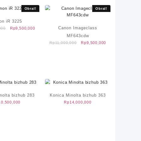
Obral!
Obral!
on iR 3225
Canon Imageclass
Harga
Harga
000
Rp
9,500,000
aslinya
saat
MF643cdw
adalah:
ini
Harga
Harga
Rp
11,000,000
Rp
9,500,000
Rp11,000,000.
adalah:
aslinya
saat
Rp9,500,000.
adalah:
ini
Rp11,000,000.
adalah:
Rp9,500,000.
nolta bizhub 283
Konica Minolta bizhub 363
10,500,000
Rp
14,000,000