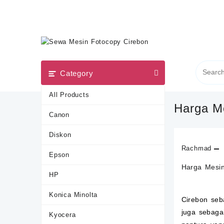
Skip
to
content
Category
All Products
Harga M
Canon
Diskon
Rachmad
Epson
Harga Mesin
HP
Konica Minolta
Cirebon seb
juga sebagai
Kyocera