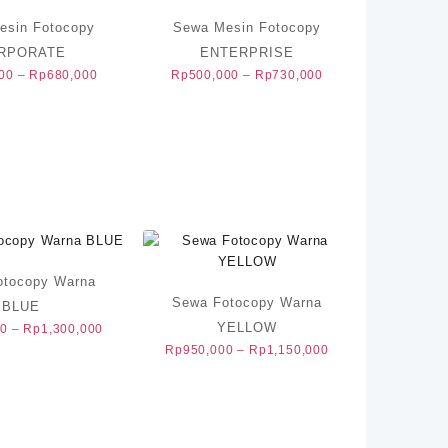
esin Fotocopy
Sewa Mesin Fotocopy
RPORATE
ENTERPRISE
Rentang
Rentang
00
–
Rp
680,000
Rp
500,000
–
Rp
730,000
harga:
harga:
Rp500,000
Rp500,000
hingga
hingga
Rp680,000
Rp730,000
otocopy Warna
Sewa Fotocopy Warna
BLUE
YELLOW
Rentang
00
–
Rp
1,300,000
harga:
Rentang
Rp
950,000
–
Rp
1,150,000
Rp900,000
harga:
hingga
Rp950,000
Rp1,300,000
hingga
Rp1,150,000