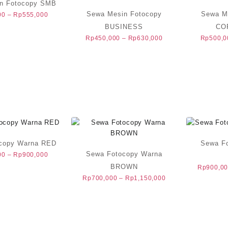
n Fotocopy SMB
Sewa Mesin Fotocopy
Sewa M
Rentang
00
–
Rp
555,000
harga:
BUSINESS
CO
Rp375,000
Rentang
Rp
450,000
–
Rp
630,000
Rp
500,0
hingga
harga:
Rp555,000
Rp450,000
hingga
Rp630,000
copy Warna RED
Sewa F
Sewa Fotocopy Warna
Rentang
00
–
Rp
900,000
harga:
BROWN
Rp
900,0
Rp500,000
Rentang
Rp
700,000
–
Rp
1,150,000
hingga
harga:
Rp900,000
Rp700,000
hingga
Rp1,150,000