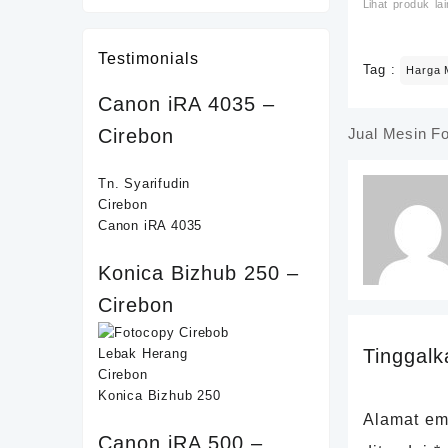
Lihat produk lai
adalah:
ini
Rp40,000,000.
adalah:
Rp38,000,000.
Testimonials
Tag :
Harga 
Canon iRA 4035 –
Cirebon
Jual Mesin F
Navigasi
pos
Tn. Syarifudin
Cirebon
Canon iRA 4035
Konica Bizhub 250 –
Cirebon
Tinggalk
Lebak Herang
Cirebon
Konica Bizhub 250
Alamat ema
Canon iRA 500 –