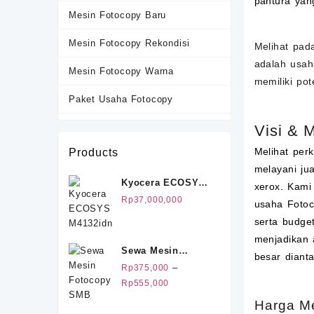
pantura ya
Mesin Fotocopy Baru
Mesin Fotocopy Rekondisi
Melihat pad
adalah usah
Mesin Fotocopy Warna
memiliki po
Paket Usaha Fotocopy
Sewa Mesin Fotocopy
Visi & 
Melihat per
Products
Terlaris
melayani ju
Kyocera ECOSYS
xerox. Kami
M4132idn
Rp
37,000,000
usaha Fotoc
serta budge
menjadikan 
Sewa Mesin
besar diant
Fotocopy SMB
–
Rp
375,000
Rentang
Rp
555,000
harga:
Harga Me
Rp375,000