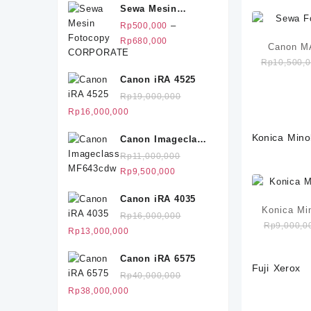
Sewa Mesin
Fotocopy
–
Rp
500,000
CORPORATE
Rentang
Rp
680,000
Canon M
harga:
Rp
10,500,
Rp500,000
Canon iRA 4525
hingga
Rp
19,000,000
Rp680,000
Harga
Harga
Rp
16,000,000
aslinya
saat
Konica Mino
Canon Imageclass
adalah:
ini
MF643cdw
Rp19,000,000.
adalah:
Rp
11,000,000
Rp16,000,000.
Harga
Harga
Rp
9,500,000
aslinya
saat
Canon iRA 4035
adalah:
ini
Konica Mi
Rp11,000,000.
adalah:
Rp
16,000,000
Rp
9,000,0
Rp9,500,000.
Harga
Harga
Rp
13,000,000
aslinya
saat
Canon iRA 6575
adalah:
ini
Fuji Xerox
Rp16,000,000.
adalah:
Rp
40,000,000
Rp13,000,000.
Harga
Harga
Rp
38,000,000
aslinya
saat