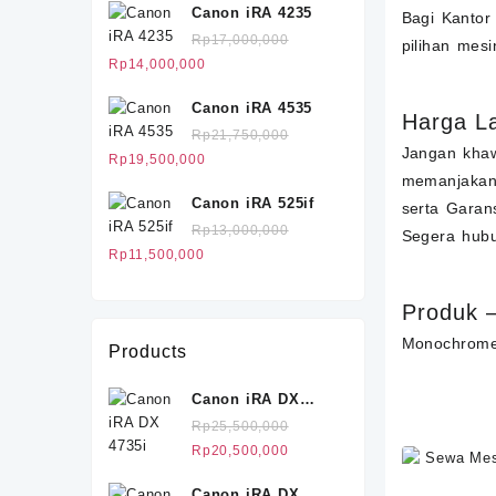
Canon iRA 4235
Bagi Kantor
hingga
Rp
17,000,000
Rp555,000
pilihan mes
Harga
Harga
Rp
14,000,000
aslinya
saat
Canon iRA 4535
adalah:
ini
Harga L
Rp17,000,000.
adalah:
Rp
21,750,000
Jangan khaw
Rp14,000,000.
Harga
Harga
Rp
19,500,000
memanjakan 
aslinya
saat
Canon iRA 525if
adalah:
ini
serta Garan
Rp21,750,000.
adalah:
Rp
13,000,000
Segera hubu
Rp19,500,000.
Harga
Harga
Rp
11,500,000
aslinya
saat
adalah:
ini
Produk 
Rp13,000,000.
adalah:
Monochrom
Rp11,500,000.
Products
Canon iRA DX
4735i
Rp
25,500,000
Harga
Harga
Rp
20,500,000
aslinya
saat
Canon iRA DX
adalah:
ini