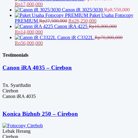
Harga
Harga
Rp
17,000,000
aslinya
saat
Canon iR 3025/3030
Rp
8,550,000
adalah:
ini
Paket Usaha Fotocopy
Rp17,600,000.
adalah:
Harga
Harga
PREMIUM
Rp
27,500,000
Rp
26,250,000
Rp17,000,000.
aslinya
saat
Canon iRA 4225
Rp
16,000,000
Harga
Harga
adalah:
ini
Rp
14,000,000
aslinya
saat
Rp27,500,000.
adalah:
Canon iR C3322L
Rp
70,000,000
adalah:
Harga
ini
Harga
Rp26,250,000.
Rp
56,000,000
Rp16,000,000.
aslinya
adalah:
saat
adalah:
Rp14,000,000.
ini
Testimonials
Rp70,000,000.
adalah:
Rp56,000,000.
Canon iRA 4035 – Cirebon
Tn. Syarifudin
Cirebon
Canon iRA 4035
Konica Bizhub 250 – Cirebon
Lebak Herang
Cirebon