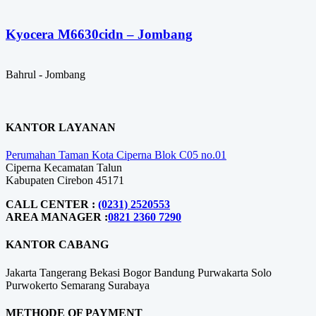
Kyocera M6630cidn – Jombang
Bahrul - Jombang
KANTOR LAYANAN
Perumahan Taman Kota Ciperna Blok C05 no.01
Ciperna Kecamatan Talun
Kabupaten Cirebon 45171
CALL CENTER :
(0231) 2520553
AREA MANAGER :
0821 2360 7290
KANTOR CABANG
Jakarta
Tangerang
Bekasi
Bogor
Bandung
Purwakarta
Solo
Purwokerto
Semarang
Surabaya
METHODE OF PAYMENT