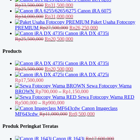
adalah:
ini
Harga
Harga
Rp
33,500,000
Rp
31,500,000
Rp16,000,000.
adalah:
aslinya
saat
Canon iRA 6075
Rp13,000,000.
adalah:
Harga
ini
Harga
Rp
34,000,000
Rp
31,000,000
Rp33,500,000.
aslinya
adalah:
saat
Paket Usaha Fotocopy
adalah:
Harga
Rp31,500,000.
ini
Harga
PREMIUM
Rp
27,500,000
Rp
26,250,000
Rp34,000,000.
aslinya
adalah:
saat
Canon iRA DX 4735i
Harga
adalah:
Rp31,000,000.
Harga
ini
Rp
25,500,000
Rp
20,500,000
aslinya
Rp27,500,000.
saat
adalah:
adalah:
ini
Rp26,250,000.
Products
Rp25,500,000.
adalah:
Rp20,500,000.
Canon iRA DX 4735i
Harga
Harga
Rp
25,500,000
Rp
20,500,000
aslinya
saat
Canon iRA DX 4725i
adalah:
ini
Rp
17,500,000
Rp25,500,000.
adalah:
Sewa Fotocopy Warna
Rp20,500,000.
Rentang
BROWN
Rp
700,000
–
Rp
1,150,000
harga:
Sewa Fotocopy Warna RED
Rentang
Rp700,000
Rp
500,000
–
Rp
900,000
harga:
hingga
Canon Imageclass
Rp500,000
Harga
Rp1,150,000
Harga
MF643cdw
Rp
11,000,000
Rp
9,500,000
hingga
aslinya
saat
Rp900,000
adalah:
ini
Produk Peringkat Teratas
Rp11,000,000.
adalah:
Rp9,500,000.
Canon iR 1643i
Rp
17,600,000