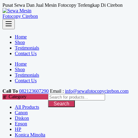
Skip
Pusat Sewa Dan Jual Mesin Fotocopy Terlengkap Di Cirebon
to
content
Home
Shop
Testimonials
Contact Us
Home
Shop
Testimonials
Contact Us
Call To
082123607290
Email :
info@sewafotocopycirebon.com
Category
Search
All Products
Canon
Diskon
Epson
HP
Konica Minolta