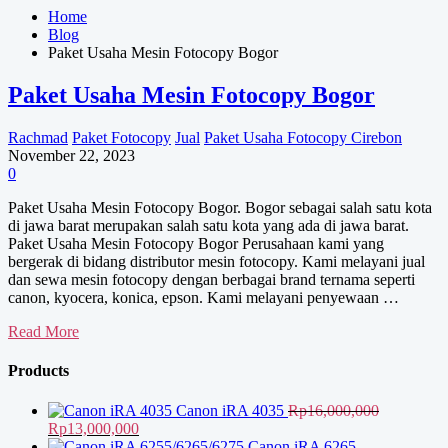
Home
Blog
Paket Usaha Mesin Fotocopy Bogor
Paket Usaha Mesin Fotocopy Bogor
Rachmad
Paket Fotocopy
Jual
Paket Usaha Fotocopy Cirebon
November 22, 2023
0
Paket Usaha Mesin Fotocopy Bogor. Bogor sebagai salah satu kota
di jawa barat merupakan salah satu kota yang ada di jawa barat.
Paket Usaha Mesin Fotocopy Bogor Perusahaan kami yang
bergerak di bidang distributor mesin fotocopy. Kami melayani jual
dan sewa mesin fotocopy dengan berbagai brand ternama seperti
canon, kyocera, konica, epson. Kami melayani penyewaan …
Paket
Read More
Usaha
Mesin
Products
Fotocopy
Bogor
Canon iRA 4035
Rp
16,000,000
Harga
Harga
Rp
13,000,000
aslinya
saat
Canon iRA 6265