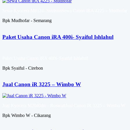
Sewa Kyocera M8124- SutrisnoSewa Canon iRA 4225 – Mudhofar
Bpk Mudhofar - Semarang
Paket Usaha Canon iRA 400i- Syaiful Ishlahul
Paket Usaha Canon iRA 400i- Syaiful Ishlahul
Bpk Syaiful - Cirebon
Jual Canon iR 3225 – Wimbo W
Jual Kyocera M2040dn – RoswatiJual Canon iR 3225 – Wimbo W
Bpk Wimbo W - Cikarang