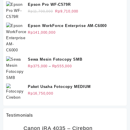
Epson Pro WF-C579R
Harga
Harga
Rp
11,700,000
Rp
9,710,000
aslinya
saat
adalah:
ini
Epson WorkForce Enterprise AM-C6000
Rp11,700,000.
adalah:
Rp
141,000,000
Rp9,710,000.
Sewa Mesin Fotocopy SMB
Rentang
Rp
375,000
–
Rp
555,000
harga:
Rp375,000
hingga
Paket Usaha Fotocopy MEDIUM
Rp555,000
Rp
16,750,000
Testimonials
Canon iRA 4035 – Cirebon