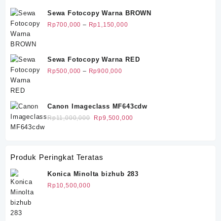
Sewa Fotocopy Warna BROWN
Rentang
Rp
700,000
–
Rp
1,150,000
harga:
Rp700,000
hingga
Sewa Fotocopy Warna RED
Rp1,150,000
Rentang
Rp
500,000
–
Rp
900,000
harga:
Rp500,000
hingga
Canon Imageclass MF643cdw
Rp900,000
Harga
Harga
Rp
11,000,000
Rp
9,500,000
aslinya
saat
adalah:
ini
Rp11,000,000.
adalah:
Produk Peringkat Teratas
Rp9,500,000.
Konica Minolta bizhub 283
Rp
10,500,000