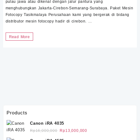
pulau jawa atau dikenal dengan jalur pantura yang
menghubungkan Jakarta-Cirebon-Semarang-Surabaya. Paket Mesin
Fotocopy Tasikmalaya Perusahaan kami yang bergerak di bidang
distributor mesin fotocopy hadir di cirebon. …
Paket
Read More
Mesin
Fotocopy
Tasikmalaya
Products
Canon iRA 4035
Harga
Harga
Rp
16,000,000
Rp
13,000,000
aslinya
saat