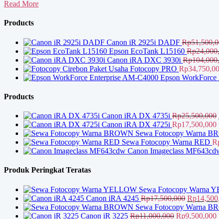
Paket
Read More
Mesin
Fotocopy
Products
Subang
Canon iR 2925i DADF
Rp
51,500,
Epson EcoTank L15160
Rp
24,000
Canon iRA DXC 3930i
Rp
104,000
Paket Usaha Fotocopy PRO
Rp
34,750,0
Epson WorkForce 
Products
Canon iRA DX 4735i
Rp
25,500,000
Canon iRA DX 4725i
Rp
17,500,000
Sewa Fotocopy Warna 
Sewa Fotocopy Warna RED
R
Canon Imageclass MF643cd
Produk Peringkat Teratas
Sewa Fotocopy Warna
Harga
Canon iRA 4245
Rp
17,500,000
Rp
14,500
aslinya
Sewa Fotocopy Warna 
Harga
adalah:
Canon iR 3225
Rp
11,000,000
Rp
9,500,000