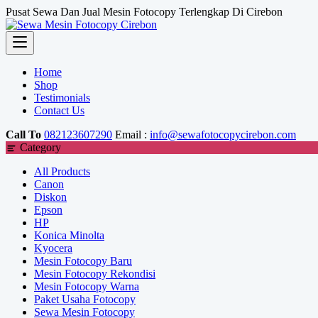
Skip
Pusat Sewa Dan Jual Mesin Fotocopy Terlengkap Di Cirebon
to
content
Home
Shop
Testimonials
Contact Us
Call To
082123607290
Email :
info@sewafotocopycirebon.com
Category
All Products
Canon
Diskon
Epson
HP
Konica Minolta
Kyocera
Mesin Fotocopy Baru
Mesin Fotocopy Rekondisi
Mesin Fotocopy Warna
Paket Usaha Fotocopy
Sewa Mesin Fotocopy