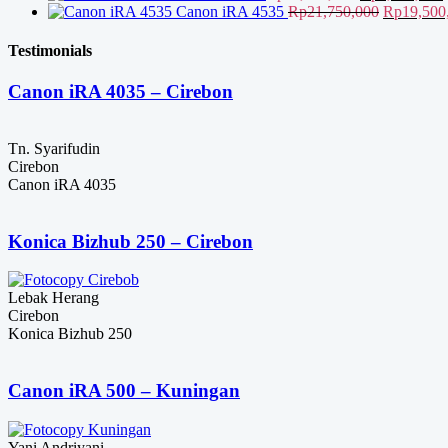
aslinya
Rp17,500,
Harga
s
Canon iRA 4535
Rp
21,750,000
Rp
19,500
adalah:
aslinya
i
Rp11,000,000
adalah:
Testimonials
Rp21,750,
Canon iRA 4035 – Cirebon
Tn. Syarifudin
Cirebon
Canon iRA 4035
Konica Bizhub 250 – Cirebon
Lebak Herang
Cirebon
Konica Bizhub 250
Canon iRA 500 – Kuningan
Yani Andriyani