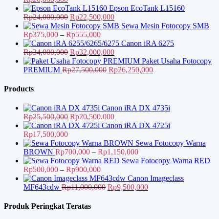
aslinya
saat
Epson EcoTank L15160
adalah:
ini
Harga
Harga
Rp
24,000,000
Rp
22,500,000
Rp24,000,000.
adalah:
aslinya
saat
Sewa Mesin Fotocopy SMB
Rp20,000,000.
adalah:
Rentang
ini
Rp
375,000
–
Rp
555,000
Rp24,000,000.
harga:
adalah:
Canon iRA 6275
Harga
Rp375,000
Rp22,500,000.
Harga
Rp
34,000,000
Rp
32,000,000
aslinya
hingga
saat
Paket Usaha Fotocopy
adalah:
Rp555,000
Harga
ini
Harga
PREMIUM
Rp
27,500,000
Rp
26,250,000
Rp34,000,000.
aslinya
adalah:
saat
adalah:
Rp32,000,000.
ini
Products
Rp27,500,000.
adalah:
Rp26,250,000.
Canon iRA DX 4735i
Harga
Harga
Rp
25,500,000
Rp
20,500,000
aslinya
saat
Canon iRA DX 4725i
adalah:
ini
Rp
17,500,000
Rp25,500,000.
adalah:
Sewa Fotocopy Warna
Rp20,500,000.
Rentang
BROWN
Rp
700,000
–
Rp
1,150,000
harga:
Sewa Fotocopy Warna RED
Rentang
Rp700,000
Rp
500,000
–
Rp
900,000
harga:
hingga
Canon Imageclass
Rp500,000
Harga
Rp1,150,000
Harga
MF643cdw
Rp
11,000,000
Rp
9,500,000
hingga
aslinya
saat
Rp900,000
adalah:
ini
Produk Peringkat Teratas
Rp11,000,000.
adalah: