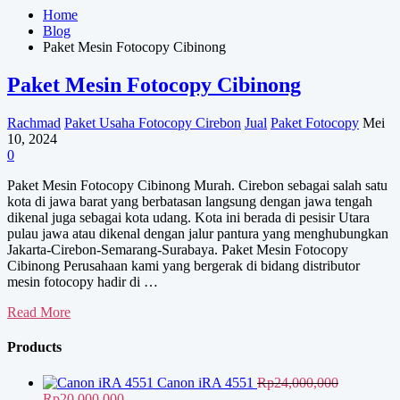
Home
Blog
Paket Mesin Fotocopy Cibinong
Paket Mesin Fotocopy Cibinong
Rachmad
Paket Usaha Fotocopy Cirebon
Jual
Paket Fotocopy
Mei
10, 2024
0
Paket Mesin Fotocopy Cibinong Murah. Cirebon sebagai salah satu
kota di jawa barat yang berbatasan langsung dengan jawa tengah
dikenal juga sebagai kota udang. Kota ini berada di pesisir Utara
pulau jawa atau dikenal dengan jalur pantura yang menghubungkan
Jakarta-Cirebon-Semarang-Surabaya. Paket Mesin Fotocopy
Cibinong Perusahaan kami yang bergerak di bidang distributor
mesin fotocopy hadir di …
Paket
Read More
Mesin
Fotocopy
Products
Cibinong
Canon iRA 4551
Rp
24,000,000
Harga
Harga
Rp
20,000,000