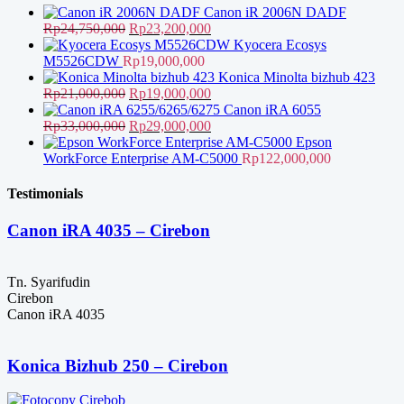
Rp9,500,000.
Canon iR 2006N DADF
Harga
Harga
Rp
24,750,000
Rp
23,200,000
aslinya
saat
Kyocera Ecosys
adalah:
ini
M5526CDW
Rp
19,000,000
Rp24,750,000.
adalah:
Konica Minolta bizhub 423
Harga
Rp23,200,000.
Harga
Rp
21,000,000
Rp
19,000,000
aslinya
saat
Canon iRA 6055
adalah:
Harga
ini
Harga
Rp
33,000,000
Rp
29,000,000
Rp21,000,000.
aslinya
adalah:
saat
Epson
adalah:
Rp19,000,000.
ini
WorkForce Enterprise AM-C5000
Rp
122,000,000
Rp33,000,000.
adalah:
Rp29,000,000.
Testimonials
Canon iRA 4035 – Cirebon
Tn. Syarifudin
Cirebon
Canon iRA 4035
Konica Bizhub 250 – Cirebon