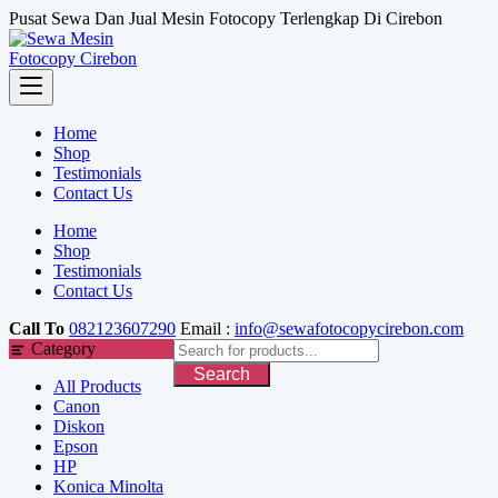
Skip
Pusat Sewa Dan Jual Mesin Fotocopy Terlengkap Di Cirebon
to
content
Home
Shop
Testimonials
Contact Us
Home
Shop
Testimonials
Contact Us
Call To
082123607290
Email :
info@sewafotocopycirebon.com
Category
Search
All Products
Canon
Diskon
Epson
HP
Konica Minolta