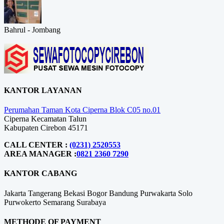
Bahrul - Jombang
KANTOR LAYANAN
Perumahan Taman Kota Ciperna Blok C05 no.01
Ciperna Kecamatan Talun
Kabupaten Cirebon 45171
CALL CENTER :
(0231) 2520553
AREA MANAGER :
0821 2360 7290
KANTOR CABANG
Jakarta
Tangerang
Bekasi
Bogor
Bandung
Purwakarta
Solo
Purwokerto
Semarang
Surabaya
METHODE OF PAYMENT