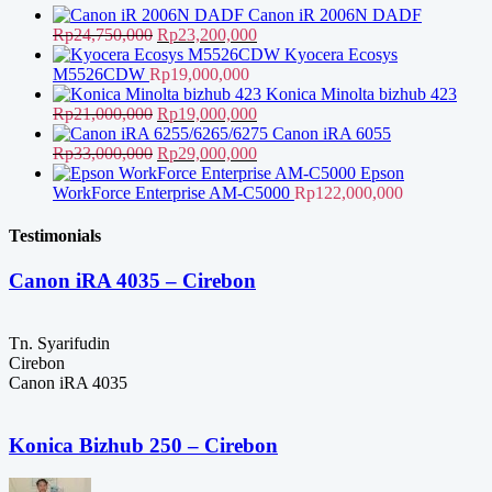
Rp9,500,000.
Canon iR 2006N DADF
Harga
Harga
Rp
24,750,000
Rp
23,200,000
aslinya
saat
Kyocera Ecosys
adalah:
ini
M5526CDW
Rp
19,000,000
Rp24,750,000.
adalah:
Konica Minolta bizhub 423
Harga
Rp23,200,000.
Harga
Rp
21,000,000
Rp
19,000,000
aslinya
saat
Canon iRA 6055
adalah:
Harga
ini
Harga
Rp
33,000,000
Rp
29,000,000
Rp21,000,000.
aslinya
adalah:
saat
Epson
adalah:
Rp19,000,000.
ini
WorkForce Enterprise AM-C5000
Rp
122,000,000
Rp33,000,000.
adalah:
Rp29,000,000.
Testimonials
Canon iRA 4035 – Cirebon
Tn. Syarifudin
Cirebon
Canon iRA 4035
Konica Bizhub 250 – Cirebon