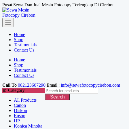
Skip
Pusat Sewa Dan Jual Mesin Fotocopy Terlengkap Di Cirebon
to
content
Home
Shop
Testimonials
Contact Us
Home
Shop
Testimonials
Contact Us
Call To
082123607290
Email :
info@sewafotocopycirebon.com
Category
Search
All Products
Canon
Diskon
Epson
HP
Konica Minolta