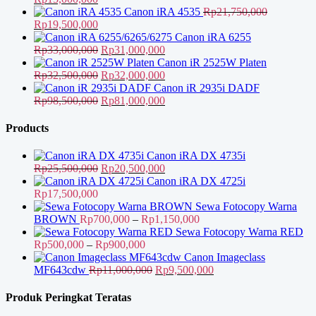
aslinya
saat
Canon iRA 4535
Rp
21,750,000
adalah:
Harga
ini
Harga
Rp
19,500,000
Rp18,500,000.
aslinya
adalah:
saat
Canon iRA 6255
adalah:
Rp15,000,000.
ini
Harga
Harga
Rp
33,000,000
Rp
31,000,000
Rp21,750,000.
adalah:
aslinya
saat
Canon iR 2525W Platen
Rp19,500,000.
adalah:
Harga
ini
Harga
Rp
32,500,000
Rp
32,000,000
Rp33,000,000.
aslinya
adalah:
saat
Canon iR 2935i DADF
adalah:
Harga
Rp31,000,000.
ini
Harga
Rp
98,500,000
Rp
81,000,000
Rp32,500,000.
aslinya
adalah:
saat
adalah:
Rp32,000,000.
ini
Products
Rp98,500,000.
adalah:
Rp81,000,000.
Canon iRA DX 4735i
Harga
Harga
Rp
25,500,000
Rp
20,500,000
aslinya
saat
Canon iRA DX 4725i
adalah:
ini
Rp
17,500,000
Rp25,500,000.
adalah:
Sewa Fotocopy Warna
Rp20,500,000.
Rentang
BROWN
Rp
700,000
–
Rp
1,150,000
harga:
Sewa Fotocopy Warna RED
Rentang
Rp700,000
Rp
500,000
–
Rp
900,000
harga:
hingga
Canon Imageclass
Rp500,000
Harga
Rp1,150,000
Harga
MF643cdw
Rp
11,000,000
Rp
9,500,000
hingga
aslinya
saat
Rp900,000
adalah:
ini
Produk Peringkat Teratas
Rp11,000,000.
adalah: