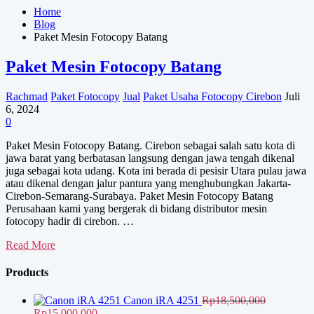
Home
Blog
Paket Mesin Fotocopy Batang
Paket Mesin Fotocopy Batang
Rachmad
Paket Fotocopy
Jual
Paket Usaha Fotocopy Cirebon
Juli
6, 2024
0
Paket Mesin Fotocopy Batang. Cirebon sebagai salah satu kota di
jawa barat yang berbatasan langsung dengan jawa tengah dikenal
juga sebagai kota udang. Kota ini berada di pesisir Utara pulau jawa
atau dikenal dengan jalur pantura yang menghubungkan Jakarta-
Cirebon-Semarang-Surabaya. Paket Mesin Fotocopy Batang
Perusahaan kami yang bergerak di bidang distributor mesin
fotocopy hadir di cirebon. …
Paket
Read More
Mesin
Fotocopy
Products
Batang
Canon iRA 4251
Rp
18,500,000
Harga
Harga
Rp
15,000,000