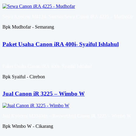
Sewa Kyocera M8124- SutrisnoSewa Canon iRA 4225 – Mudhofar
Bpk Mudhofar - Semarang
Paket Usaha Canon iRA 400i- Syaiful Ishlahul
Paket Usaha Canon iRA 400i- Syaiful Ishlahul
Bpk Syaiful - Cirebon
Jual Canon iR 3225 – Wimbo W
Jual Kyocera M2040dn – RoswatiJual Canon iR 3225 – Wimbo W
Bpk Wimbo W - Cikarang