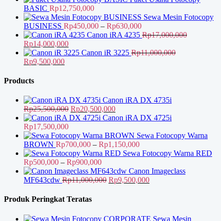
BASIC
Rp
12,750,000
Sewa Mesin Fotocopy
Rentang
BUSINESS
Rp
450,000
–
Rp
630,000
harga:
Canon iRA 4235
Rp
17,000,000
Harga
Harga
Rp450,000
Rp
14,000,000
aslinya
saat
hingga
Canon iR 3225
Rp
11,000,000
adalah:
Harga
Harga
ini
Rp630,000
Rp
9,500,000
Rp17,000,000.
aslinya
saat
adalah:
adalah:
ini
Rp14,000,000.
Products
Rp11,000,000.
adalah:
Rp9,500,000.
Canon iRA DX 4735i
Harga
Harga
Rp
25,500,000
Rp
20,500,000
aslinya
saat
Canon iRA DX 4725i
adalah:
ini
Rp
17,500,000
Rp25,500,000.
adalah:
Sewa Fotocopy Warna
Rp20,500,000.
Rentang
BROWN
Rp
700,000
–
Rp
1,150,000
harga:
Sewa Fotocopy Warna RED
Rentang
Rp700,000
Rp
500,000
–
Rp
900,000
harga:
hingga
Canon Imageclass
Rp500,000
Harga
Rp1,150,000
Harga
MF643cdw
Rp
11,000,000
Rp
9,500,000
hingga
aslinya
saat
Rp900,000
adalah:
ini
Produk Peringkat Teratas
Rp11,000,000.
adalah:
Rp9,500,000.
Sewa Mesin