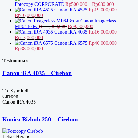
Rentang
Fotocopy CORPORATE
Rp
500,000
–
Rp
680,000
harga:
Canon iRA 4525
Rp
19,000,000
Harga
Harga
Rp500,000
Rp
16,000,000
aslinya
saat
hingga
Canon Imageclass
adalah:
ini
Harga
Harga
Rp680,000
MF643cdw
Rp
11,000,000
Rp
9,500,000
Rp19,000,000.
adalah:
aslinya
saat
Canon iRA 4035
Rp
16,000,000
Harga
Rp16,000,000.
Harga
adalah:
ini
Rp
13,000,000
aslinya
saat
Rp11,000,000.
adalah:
Canon iRA 6575
Rp
40,000,000
adalah:
Harga
ini
Harga
Rp9,500,000.
Rp
38,000,000
Rp16,000,000.
aslinya
adalah:
saat
adalah:
Rp13,000,000.
ini
Testimonials
Rp40,000,000.
adalah:
Rp38,000,000.
Canon iRA 4035 – Cirebon
Tn. Syarifudin
Cirebon
Canon iRA 4035
Konica Bizhub 250 – Cirebon
Lebak Herang