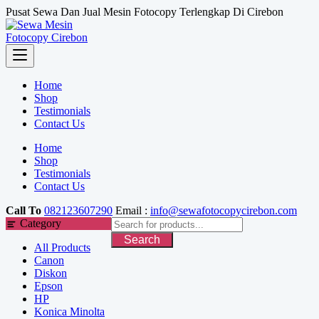
Skip
Pusat Sewa Dan Jual Mesin Fotocopy Terlengkap Di Cirebon
to
content
Home
Shop
Testimonials
Contact Us
Home
Shop
Testimonials
Contact Us
Call To
082123607290
Email :
info@sewafotocopycirebon.com
Category
Search
All Products
Canon
Diskon
Epson
HP
Konica Minolta