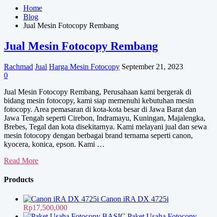
Home
Blog
Jual Mesin Fotocopy Rembang
Jual Mesin Fotocopy Rembang
Rachmad
Jual
Harga Mesin Fotocopy
September 21, 2023
0
Jual Mesin Fotocopy Rembang, Perusahaan kami bergerak di
bidang mesin fotocopy, kami siap memenuhi kebutuhan mesin
fotocopy. Area pemasaran di kota-kota besar di Jawa Barat dan
Jawa Tengah seperti Cirebon, Indramayu, Kuningan, Majalengka,
Brebes, Tegal dan kota disekitarnya. Kami melayani jual dan sewa
mesin fotocopy dengan berbagai brand ternama seperti canon,
kyocera, konica, epson. Kami …
Jual
Read More
Mesin
Fotocopy
Products
Rembang
Canon iRA DX 4725i
Rp
17,500,000
Paket Usaha Fotocopy