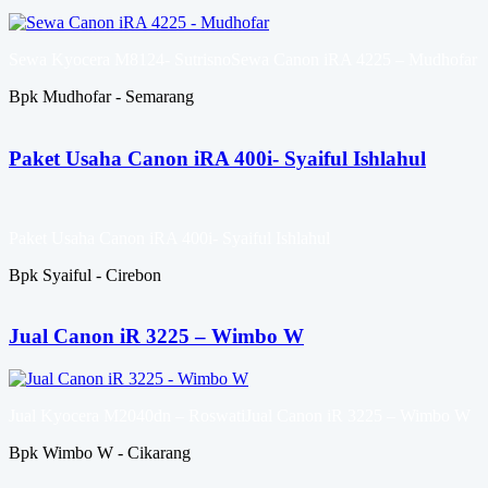
Sewa Kyocera M8124- SutrisnoSewa Canon iRA 4225 – Mudhofar
Bpk Mudhofar - Semarang
Paket Usaha Canon iRA 400i- Syaiful Ishlahul
Paket Usaha Canon iRA 400i- Syaiful Ishlahul
Bpk Syaiful - Cirebon
Jual Canon iR 3225 – Wimbo W
Jual Kyocera M2040dn – RoswatiJual Canon iR 3225 – Wimbo W
Bpk Wimbo W - Cikarang