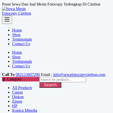
Skip
Pusat Sewa Dan Jual Mesin Fotocopy Terlengkap Di Cirebon
to
content
Home
Shop
Testimonials
Contact Us
Home
Shop
Testimonials
Contact Us
Call To
082123607290
Email :
info@sewafotocopycirebon.com
Category
Search
All Products
Canon
Diskon
Epson
HP
Konica Minolta