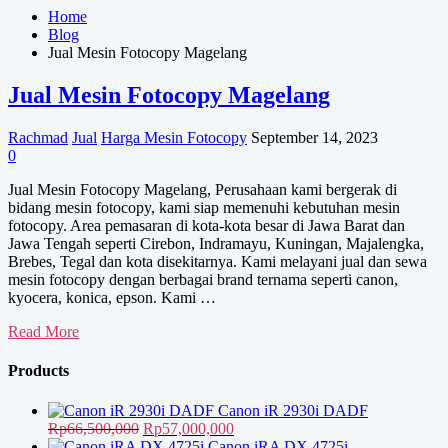
Home
Blog
Jual Mesin Fotocopy Magelang
Jual Mesin Fotocopy Magelang
Rachmad
Jual
Harga Mesin Fotocopy
September 14, 2023
0
Jual Mesin Fotocopy Magelang, Perusahaan kami bergerak di
bidang mesin fotocopy, kami siap memenuhi kebutuhan mesin
fotocopy. Area pemasaran di kota-kota besar di Jawa Barat dan
Jawa Tengah seperti Cirebon, Indramayu, Kuningan, Majalengka,
Brebes, Tegal dan kota disekitarnya. Kami melayani jual dan sewa
mesin fotocopy dengan berbagai brand ternama seperti canon,
kyocera, konica, epson. Kami …
Jual
Read More
Mesin
Fotocopy
Products
Magelang
Canon iR 2930i DADF
Harga
Harga
Rp
66,500,000
Rp
57,000,000
aslinya
saat
Canon iRA DX 4725i