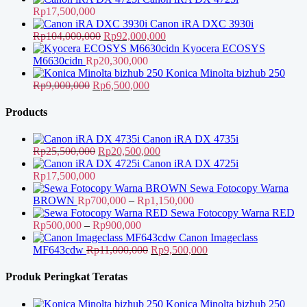
adalah:
ini
Rp
17,500,000
Rp66,500,000.
adalah:
Canon iRA DXC 3930i
Harga
Rp57,000,000.
Harga
Rp
104,000,000
Rp
92,000,000
aslinya
saat
Kyocera ECOSYS
adalah:
ini
M6630cidn
Rp
20,300,000
Rp104,000,000.
adalah:
Konica Minolta bizhub 250
Harga
Harga
Rp92,000,000.
Rp
9,000,000
Rp
6,500,000
aslinya
saat
adalah:
ini
Products
Rp9,000,000.
adalah:
Rp6,500,000.
Canon iRA DX 4735i
Harga
Harga
Rp
25,500,000
Rp
20,500,000
aslinya
saat
Canon iRA DX 4725i
adalah:
ini
Rp
17,500,000
Rp25,500,000.
adalah:
Sewa Fotocopy Warna
Rp20,500,000.
Rentang
BROWN
Rp
700,000
–
Rp
1,150,000
harga:
Sewa Fotocopy Warna RED
Rentang
Rp700,000
Rp
500,000
–
Rp
900,000
harga:
hingga
Canon Imageclass
Rp500,000
Harga
Rp1,150,000
Harga
MF643cdw
Rp
11,000,000
Rp
9,500,000
hingga
aslinya
saat
Rp900,000
adalah:
ini
Produk Peringkat Teratas
Rp11,000,000.
adalah:
Rp9,500,000.
Konica Minolta bizhub 250