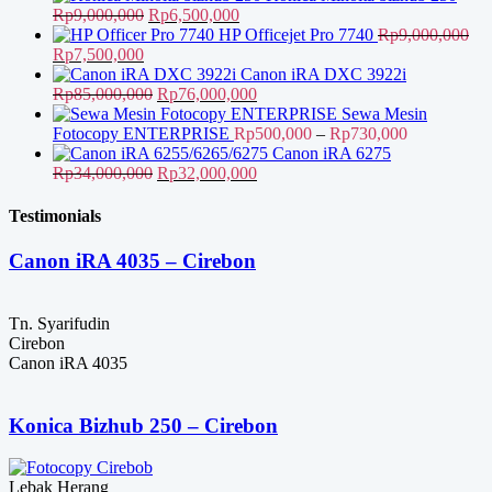
Harga
Harga
Rp
9,000,000
Rp
6,500,000
aslinya
saat
HP Officejet Pro 7740
Rp
9,000,000
Harga
Harga
adalah:
ini
Rp
7,500,000
aslinya
saat
Rp9,000,000.
adalah:
Canon iRA DXC 3922i
adalah:
ini
Harga
Rp6,500,000.
Harga
Rp
85,000,000
Rp
76,000,000
Rp9,000,000.
adalah:
aslinya
saat
Sewa Mesin
Rp7,500,000.
adalah:
ini
Rentang
Fotocopy ENTERPRISE
Rp
500,000
–
Rp
730,000
Rp85,000,000.
adalah:
harga:
Canon iRA 6275
Harga
Rp76,000,000.
Harga
Rp500,000
Rp
34,000,000
Rp
32,000,000
aslinya
saat
hingga
adalah:
ini
Rp730,000
Testimonials
Rp34,000,000.
adalah:
Rp32,000,000.
Canon iRA 4035 – Cirebon
Tn. Syarifudin
Cirebon
Canon iRA 4035
Konica Bizhub 250 – Cirebon
Lebak Herang