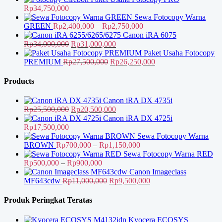
adalah:
ini
Rp
34,750,000
Rp17,000,000.
adalah:
Sewa Fotocopy Warna
Rp14,000,000.
Rentang
GREEN
Rp
2,400,000
–
Rp
2,750,000
harga:
Canon iRA 6075
Harga
Harga
Rp2,400,000
Rp
34,000,000
Rp
31,000,000
aslinya
saat
hingga
Paket Usaha Fotocopy
adalah:
Harga
ini
Rp2,750,000
Harga
PREMIUM
Rp
27,500,000
Rp
26,250,000
Rp34,000,000.
aslinya
adalah:
saat
adalah:
Rp31,000,000.
ini
Products
Rp27,500,000.
adalah:
Rp26,250,000.
Canon iRA DX 4735i
Harga
Harga
Rp
25,500,000
Rp
20,500,000
aslinya
saat
Canon iRA DX 4725i
adalah:
ini
Rp
17,500,000
Rp25,500,000.
adalah:
Sewa Fotocopy Warna
Rp20,500,000.
Rentang
BROWN
Rp
700,000
–
Rp
1,150,000
harga:
Sewa Fotocopy Warna RED
Rentang
Rp700,000
Rp
500,000
–
Rp
900,000
harga:
hingga
Canon Imageclass
Rp500,000
Harga
Rp1,150,000
Harga
MF643cdw
Rp
11,000,000
Rp
9,500,000
hingga
aslinya
saat
Rp900,000
adalah:
ini
Produk Peringkat Teratas
Rp11,000,000.
adalah:
Rp9,500,000.
Kyocera ECOSYS