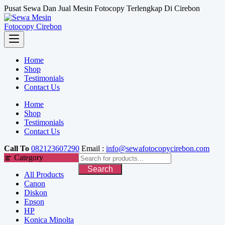
Skip
Pusat Sewa Dan Jual Mesin Fotocopy Terlengkap Di Cirebon
to
content
Home
Shop
Testimonials
Contact Us
Home
Shop
Testimonials
Contact Us
Call To
082123607290
Email :
info@sewafotocopycirebon.com
Category
Search
All Products
Canon
Diskon
Epson
HP
Konica Minolta