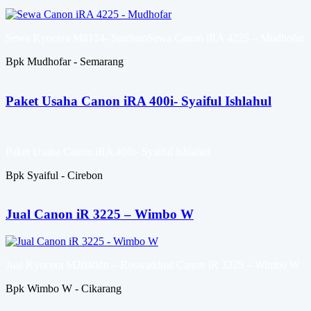
Sewa Kyocera M8124- SutrisnoSewa Canon iRA 4225 – Mudhofar
Bpk Mudhofar - Semarang
Paket Usaha Canon iRA 400i- Syaiful Ishlahul
Paket Usaha Canon iRA 400i- Syaiful Ishlahul
Bpk Syaiful - Cirebon
Jual Canon iR 3225 – Wimbo W
Jual Kyocera M2040dn – RoswatiJual Canon iR 3225 – Wimbo W
Bpk Wimbo W - Cikarang