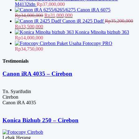
M4132idn
Rp
37,000,000
Canon iRA 6075
Harga
Harga
Rp
34,000,000
Rp
31,000,000
aslinya
saat
Canon iR 2425 Dadf
Rp
35,200,000
Harga
Harga
adalah:
ini
Rp
33,500,000
aslinya
saat
Rp34,000,000.
adalah:
Konica Minolta bizhub 363
adalah:
ini
Rp31,000,000.
Rp
14,000,000
Rp35,200,000.
adalah:
Paket Usaha Fotocopy PRO
Rp33,500,000.
Rp
34,750,000
Testimonials
Canon iRA 4035 – Cirebon
Tn. Syarifudin
Cirebon
Canon iRA 4035
Konica Bizhub 250 – Cirebon
Lebak Herang