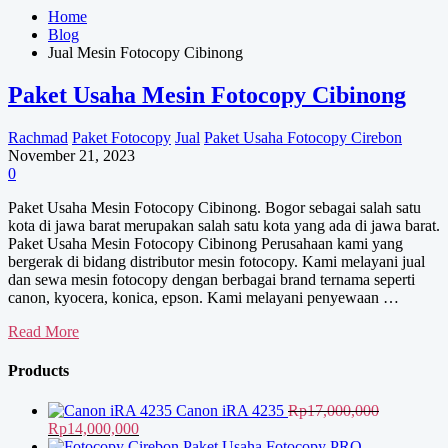
Home
Blog
Jual Mesin Fotocopy Cibinong
Paket Usaha Mesin Fotocopy Cibinong
Rachmad
Paket Fotocopy
Jual
Paket Usaha Fotocopy Cirebon
November 21, 2023
0
Paket Usaha Mesin Fotocopy Cibinong. Bogor sebagai salah satu
kota di jawa barat merupakan salah satu kota yang ada di jawa barat.
Paket Usaha Mesin Fotocopy Cibinong Perusahaan kami yang
bergerak di bidang distributor mesin fotocopy. Kami melayani jual
dan sewa mesin fotocopy dengan berbagai brand ternama seperti
canon, kyocera, konica, epson. Kami melayani penyewaan …
Paket
Read More
Usaha
Mesin
Products
Fotocopy
Cibinong
Canon iRA 4235
Rp
17,000,000
Harga
Harga
Rp
14,000,000
aslinya
saat
Paket Usaha Fotocopy PRO