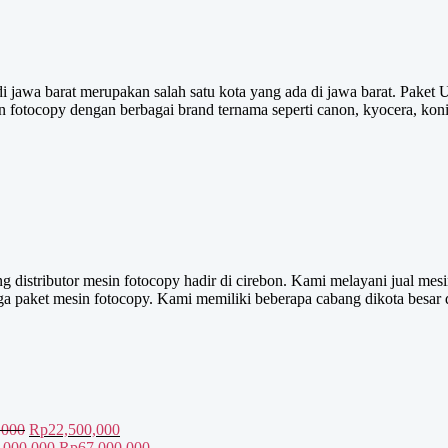
di jawa barat merupakan salah satu kota yang ada di jawa barat. Pake
sin fotocopy dengan berbagai brand ternama seperti canon, kyocera, k
g distributor mesin fotocopy hadir di cirebon. Kami melayani jual me
juga paket mesin fotocopy. Kami memiliki beberapa cabang dikota besar 
Harga
Harga
,000
Rp
22,500,000
aslinya
Harga
saat
Harga
,000,000
Rp
67,000,000