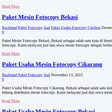
Toko
Read More
Mesin
Fotocopy
Paket Mesin Fotocopy Bekasi
Bekasi
Rachmad
Paket Fotocopy
Jual
Paket Usaha Fotocopy Cirebon
Desem
0
Paket Mesin Fotocopy Bekasi. Bekasi sebagai salah satu kota di bisn
fotocopy. Kami melayani jual dan sewa mesin fotocopy dengan berb
Paket
Read More
Mesin
Fotocopy
Paket Usaha Mesin Fotocopy Cikarang
Bekasi
Rachmad
Paket Fotocopy
Jual
November 13, 2023
0
Paket Usaha Mesin Fotocopy Cikarang. Bekasi sebagai salah satu kot
bidang distributor mesin fotocopy. Kami melayani jual dan sewa me
Paket
Read More
Usaha
Mesin
Paket Usaha Mesin Fotocopy Bekasi