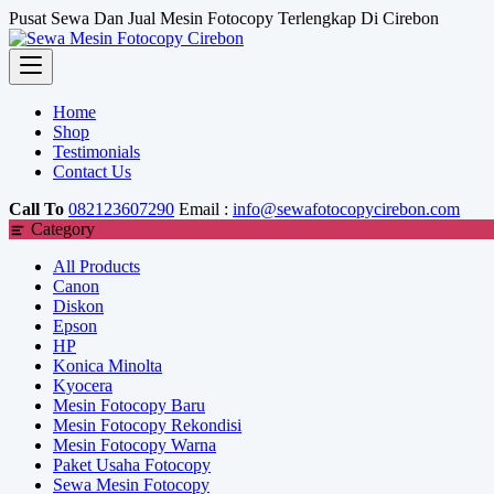
Skip
Pusat Sewa Dan Jual Mesin Fotocopy Terlengkap Di Cirebon
to
content
Home
Shop
Testimonials
Contact Us
Call To
082123607290
Email :
info@sewafotocopycirebon.com
Category
All Products
Canon
Diskon
Epson
HP
Konica Minolta
Kyocera
Mesin Fotocopy Baru
Mesin Fotocopy Rekondisi
Mesin Fotocopy Warna
Paket Usaha Fotocopy
Sewa Mesin Fotocopy