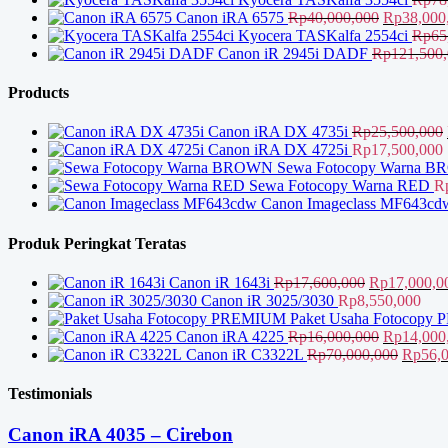
Harga
Canon iRA 6575
Rp
40,000,000
Rp
38,000
aslinya
Kyocera TASKalfa 2554ci
Rp
65
adalah:
Canon iR 2945i DADF
Rp
121,500
Rp40,000,
Products
Canon iRA DX 4735i
Rp
25,500,000
Canon iRA DX 4725i
Rp
17,500,000
Sewa Fotocopy Warna 
Sewa Fotocopy Warna RED
R
Canon Imageclass MF643cd
Produk Peringkat Teratas
Harga
Canon iR 1643i
Rp
17,600,000
Rp
17,000,0
aslinya
Canon iR 3025/3030
Rp
8,550,000
adalah:
Paket Usaha Fotocop
Rp17,600,0
Harga
Canon iRA 4225
Rp
16,000,000
Rp
14,000
aslinya
Harga
Canon iR C3322L
Rp
70,000,000
Rp
56,
adalah:
aslinya
Rp16,000,
adalah:
Testimonials
Rp70,0
Canon iRA 4035 – Cirebon