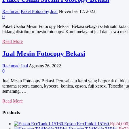
Fotocopy
Cikarang
Rachmad
Paket Fotocopy
Jual
November 12, 2023
0
Paket Usaha Mesin Fotocopy Bekasi. Bekasi sebagai salah satu kota 
bidang distributor mesin fotocopy. Kami melayani jual dan sewa me
Paket
Read More
Usaha
Mesin
Jual Mesin Fotocopy Bekasi
Fotocopy
Bekasi
Rachmad
Jual
Agustus 26, 2022
0
Jual Mesin Fotocopy Bekasi. Perusahaan kami yang bergerak di bidan
ternama seperti canon, kyocera, konica, epson, fuji xerox. Tersedia 
semarang, …
Jual
Read More
Mesin
Fotocopy
Products
Bekasi
Epson EcoTank L15160
Rp
24,000
Kyocera TASKalfa 3554ci
Rp
78