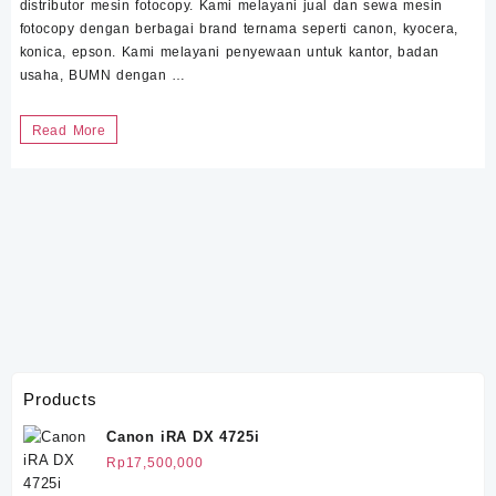
distributor mesin fotocopy. Kami melayani jual dan sewa mesin
fotocopy dengan berbagai brand ternama seperti canon, kyocera,
konica, epson. Kami melayani penyewaan untuk kantor, badan
usaha, BUMN dengan …
Paket
Read More
Mesin
Fotocopy
Bogor
Products
Canon iRA DX 4725i
Rp
17,500,000