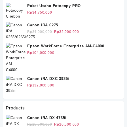
Paket Usaha Fotocopy PRO
Rp
34,750,000
Canon iRA 6275
Harga
Harga
Rp
34,000,000
Rp
32,000,000
aslinya
saat
adalah:
ini
Epson WorkForce Enterprise AM-C4000
Rp34,000,000.
adalah:
Rp
104,000,000
Rp32,000,000.
Canon iRA DXC 3935i
Rp
132,000,000
Products
Canon iRA DX 4735i
Harga
Harga
Rp
25,500,000
Rp
20,500,000