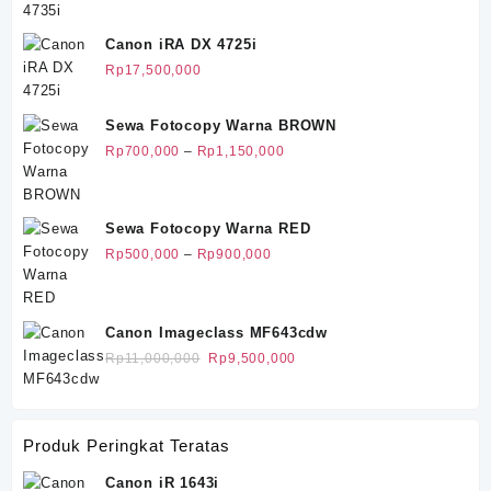
aslinya
saat
adalah:
ini
Canon iRA DX 4725i
Rp25,500,000.
adalah:
Rp
17,500,000
Rp20,500,000.
Sewa Fotocopy Warna BROWN
Rentang
Rp
700,000
–
Rp
1,150,000
harga:
Rp700,000
hingga
Sewa Fotocopy Warna RED
Rp1,150,000
Rentang
Rp
500,000
–
Rp
900,000
harga:
Rp500,000
hingga
Canon Imageclass MF643cdw
Rp900,000
Harga
Harga
Rp
11,000,000
Rp
9,500,000
aslinya
saat
adalah:
ini
Rp11,000,000.
adalah:
Produk Peringkat Teratas
Rp9,500,000.
Canon iR 1643i