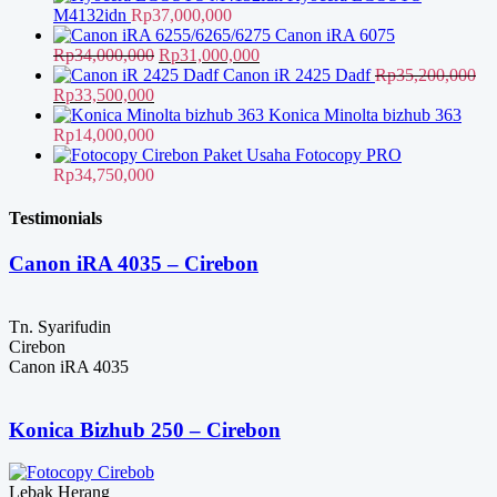
M4132idn
Rp
37,000,000
Canon iRA 6075
Harga
Harga
Rp
34,000,000
Rp
31,000,000
aslinya
saat
Canon iR 2425 Dadf
Rp
35,200,000
Harga
Harga
adalah:
ini
Rp
33,500,000
aslinya
saat
Rp34,000,000.
adalah:
Konica Minolta bizhub 363
adalah:
ini
Rp31,000,000.
Rp
14,000,000
Rp35,200,000.
adalah:
Paket Usaha Fotocopy PRO
Rp33,500,000.
Rp
34,750,000
Testimonials
Canon iRA 4035 – Cirebon
Tn. Syarifudin
Cirebon
Canon iRA 4035
Konica Bizhub 250 – Cirebon
Lebak Herang