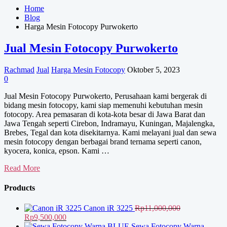
Home
Blog
Harga Mesin Fotocopy Purwokerto
Jual Mesin Fotocopy Purwokerto
Rachmad
Jual
Harga Mesin Fotocopy
Oktober 5, 2023
0
Jual Mesin Fotocopy Purwokerto, Perusahaan kami bergerak di
bidang mesin fotocopy, kami siap memenuhi kebutuhan mesin
fotocopy. Area pemasaran di kota-kota besar di Jawa Barat dan
Jawa Tengah seperti Cirebon, Indramayu, Kuningan, Majalengka,
Brebes, Tegal dan kota disekitarnya. Kami melayani jual dan sewa
mesin fotocopy dengan berbagai brand ternama seperti canon,
kyocera, konica, epson. Kami …
Jual
Read More
Mesin
Fotocopy
Products
Purwokerto
Canon iR 3225
Rp
11,000,000
Harga
Harga
Rp
9,500,000
aslinya
saat
Sewa Fotocopy Warna