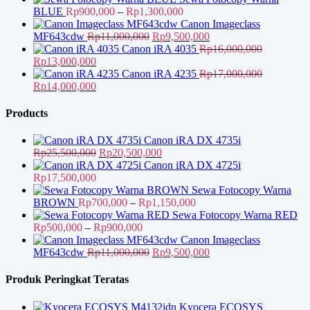
adalah:
ini
Rentang
BLUE
Rp
900,000
–
Rp
1,300,000
Rp11,000,000.
adalah:
harga:
Canon Imageclass
Rp9,500,000.
Harga
Rp900,000
Harga
MF643cdw
Rp
11,000,000
Rp
9,500,000
aslinya
hingga
saat
Canon iRA 4035
Rp
16,000,000
Harga
Harga
adalah:
Rp1,300,000
ini
Rp
13,000,000
aslinya
saat
Rp11,000,000.
adalah:
Canon iRA 4235
Rp
17,000,000
adalah:
Harga
ini
Harga
Rp9,500,000.
Rp
14,000,000
Rp16,000,000.
aslinya
adalah:
saat
adalah:
Rp13,000,000.
ini
Products
Rp17,000,000.
adalah:
Rp14,000,000.
Canon iRA DX 4735i
Harga
Harga
Rp
25,500,000
Rp
20,500,000
aslinya
saat
Canon iRA DX 4725i
adalah:
ini
Rp
17,500,000
Rp25,500,000.
adalah:
Sewa Fotocopy Warna
Rp20,500,000.
Rentang
BROWN
Rp
700,000
–
Rp
1,150,000
harga:
Sewa Fotocopy Warna RED
Rentang
Rp700,000
Rp
500,000
–
Rp
900,000
harga:
hingga
Canon Imageclass
Rp500,000
Harga
Rp1,150,000
Harga
MF643cdw
Rp
11,000,000
Rp
9,500,000
hingga
aslinya
saat
Rp900,000
adalah:
ini
Produk Peringkat Teratas
Rp11,000,000.
adalah:
Rp9,500,000.
Kyocera ECOSYS