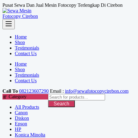
Skip
Pusat Sewa Dan Jual Mesin Fotocopy Terlengkap Di Cirebon
to
content
Home
Shop
Testimonials
Contact Us
Home
Shop
Testimonials
Contact Us
Call To
082123607290
Email :
info@sewafotocopycirebon.com
Category
Search
All Products
Canon
Diskon
Epson
HP
Konica Minolta