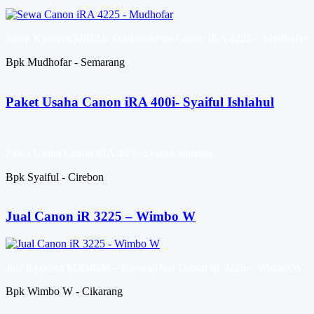
Sewa Kyocera M8124- SutrisnoSewa Canon iRA 4225 – Mudhofar
Bpk Mudhofar - Semarang
Paket Usaha Canon iRA 400i- Syaiful Ishlahul
Paket Usaha Canon iRA 400i- Syaiful Ishlahul
Bpk Syaiful - Cirebon
Jual Canon iR 3225 – Wimbo W
Jual Kyocera M2040dn – RoswatiJual Canon iR 3225 – Wimbo W
Bpk Wimbo W - Cikarang