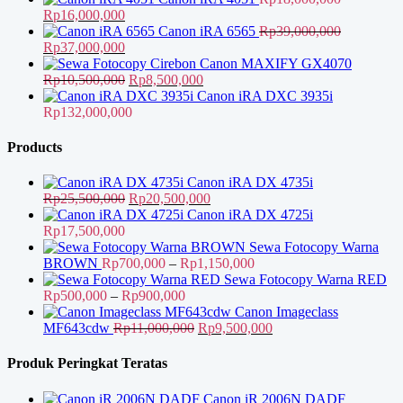
Harga
Harga
Rp
16,000,000
aslinya
saat
Canon iRA 6565
Rp
39,000,000
adalah:
Harga
ini
Harga
Rp
37,000,000
Rp18,000,000.
aslinya
adalah:
saat
Canon MAXIFY GX4070
adalah:
Rp16,000,000.
ini
Harga
Harga
Rp
10,500,000
Rp
8,500,000
Rp39,000,000.
adalah:
aslinya
saat
Canon iRA DXC 3935i
Rp37,000,000.
adalah:
ini
Rp
132,000,000
Rp10,500,000.
adalah:
Rp8,500,000.
Products
Canon iRA DX 4735i
Harga
Harga
Rp
25,500,000
Rp
20,500,000
aslinya
saat
Canon iRA DX 4725i
adalah:
ini
Rp
17,500,000
Rp25,500,000.
adalah:
Sewa Fotocopy Warna
Rp20,500,000.
Rentang
BROWN
Rp
700,000
–
Rp
1,150,000
harga:
Sewa Fotocopy Warna RED
Rentang
Rp700,000
Rp
500,000
–
Rp
900,000
harga:
hingga
Canon Imageclass
Rp500,000
Harga
Rp1,150,000
Harga
MF643cdw
Rp
11,000,000
Rp
9,500,000
hingga
aslinya
saat
Rp900,000
adalah:
ini
Produk Peringkat Teratas
Rp11,000,000.
adalah:
Rp9,500,000.
Canon iR 2006N DADF