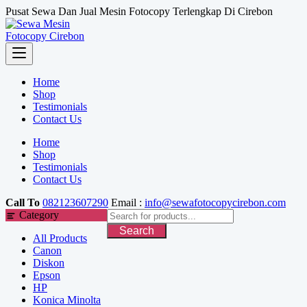
Skip
Pusat Sewa Dan Jual Mesin Fotocopy Terlengkap Di Cirebon
to
content
Home
Shop
Testimonials
Contact Us
Home
Shop
Testimonials
Contact Us
Call To
082123607290
Email :
info@sewafotocopycirebon.com
Category
Search
All Products
Canon
Diskon
Epson
HP
Konica Minolta