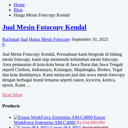
Home
Blog
Harga Mesin Fotocopy Kendal
Jual Mesin Fotocopy Kendal
Rachmad
Jual
Harga Mesin Fotocopy
September 10, 2023
0
Jual Mesin Fotocopy Kendal, Perusahaan kami bergerak di bidang
mesin fotocopy, kami siap memenuhi kebutuhan mesin fotocopy.
Area pemasaran di kota-kota besar di Jawa Barat dan Jawa Tengah
seperti Cirebon, Indramayu, Kuningan, Majalengka, Brebes, Tegal
dan kota disekitarnya. Kami melayani jual dan sewa mesin fotocopy
dengan berbagai brand ternama seperti canon, kyocera, konica,
epson. Kami …
Jual
Read More
Mesin
Fotocopy
Products
Kendal
Epson
WorkForce Enterprise AM-C4000
Rp
104,000,000
Canon iRA 4051
Rp
18,000,000