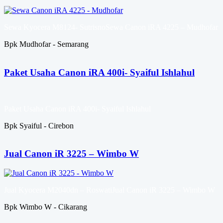
Sewa Kyocera M8124- SutrisnoSewa Canon iRA 4225 – Mudhofar
Bpk Mudhofar - Semarang
Paket Usaha Canon iRA 400i- Syaiful Ishlahul
Paket Usaha Canon iRA 400i- Syaiful Ishlahul
Bpk Syaiful - Cirebon
Jual Canon iR 3225 – Wimbo W
Jual Kyocera M2040dn – RoswatiJual Canon iR 3225 – Wimbo W
Bpk Wimbo W - Cikarang