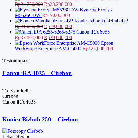
Harga
Harga
Rp
24,750,000
Rp
23,200,000
aslinya
saat
Kyocera Ecosys
adalah:
ini
M5526CDW
Rp
19,000,000
Rp24,750,000.
adalah:
Konica Minolta bizhub 423
Harga
Rp23,200,000.
Harga
Rp
21,000,000
Rp
19,000,000
aslinya
saat
Canon iRA 6055
adalah:
Harga
ini
Harga
Rp
33,000,000
Rp
29,000,000
Rp21,000,000.
aslinya
adalah:
saat
Epson
adalah:
Rp19,000,000.
ini
WorkForce Enterprise AM-C5000
Rp
122,000,000
Rp33,000,000.
adalah:
Rp29,000,000.
Testimonials
Canon iRA 4035 – Cirebon
Tn. Syarifudin
Cirebon
Canon iRA 4035
Konica Bizhub 250 – Cirebon
Lebak Herang