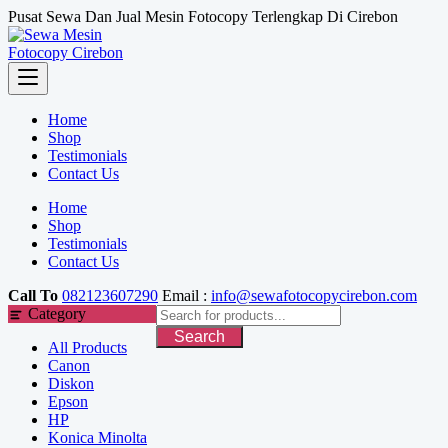
Skip
Pusat Sewa Dan Jual Mesin Fotocopy Terlengkap Di Cirebon
to
content
Home
Shop
Testimonials
Contact Us
Home
Shop
Testimonials
Contact Us
Call To
082123607290
Email :
info@sewafotocopycirebon.com
Category
Search
All Products
Canon
Diskon
Epson
HP
Konica Minolta