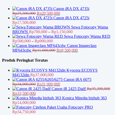
Canon iRA DX 4735i
Harga
Harga
Rp
25,500,000
Rp
20,500,000
aslinya
saat
Canon iRA DX 4725i
adalah:
ini
Rp
17,500,000
Rp25,500,000.
adalah:
Sewa Fotocopy Warna
Rp20,500,000.
Rentang
BROWN
Rp
700,000
–
Rp
1,150,000
harga:
Sewa Fotocopy Warna RED
Rentang
Rp700,000
Rp
500,000
–
Rp
900,000
harga:
hingga
Canon Imageclass
Rp500,000
Harga
Rp1,150,000
Harga
MF643cdw
Rp
11,000,000
Rp
9,500,000
hingga
aslinya
saat
Rp900,000
adalah:
ini
Produk Peringkat Teratas
Rp11,000,000.
adalah:
Rp9,500,000.
Kyocera ECOSYS
M4132idn
Rp
37,000,000
Canon iRA 6075
Harga
Harga
Rp
34,000,000
Rp
31,000,000
aslinya
saat
Canon iR 2425 Dadf
Rp
35,200,000
Harga
Harga
adalah:
ini
Rp
33,500,000
aslinya
saat
Rp34,000,000.
adalah:
Konica Minolta bizhub 363
adalah:
ini
Rp31,000,000.
Rp
14,000,000
Rp35,200,000.
adalah:
Paket Usaha Fotocopy PRO
Rp33,500,000.
Rp
34,750,000