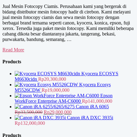
Jual Mesin Fotocopy Ciamis. Perusahaan kami yang bergerak di
bidang distributor mesin fotocopy hadir di cirebon. Kami melayani
jual mesin fotocopy ciamis dan sewa mesin fotocopy dengan
berbagai brand ternama seperti canon, kyocera, konica, epson, fuji
xerox. Tersedia juga paket mesin fotocopy. Kami memiliki beberapa
cabang dikota besar diantaranya jakarta, tangerang, bekasi,
purwakarta, bandung, semarang, …
Jual
Read More
Mesin
Fotocopy
Products
Ciamis
Kyocera ECOSYS
M6630cidn
Rp
20,300,000
Kyocera Ecosys
M5526CDW
Rp
19,000,000
Epson
WorkForce Enterprise AM-C6000
Rp
141,000,000
Canon iRA 6065
Harga
Harga
Rp
33,500,000
Rp
29,000,000
aslinya
saat
Canon iRA DXC 3935i
adalah:
ini
Rp
132,000,000
Rp33,500,000.
adalah:
Rp29,000,000.
Products