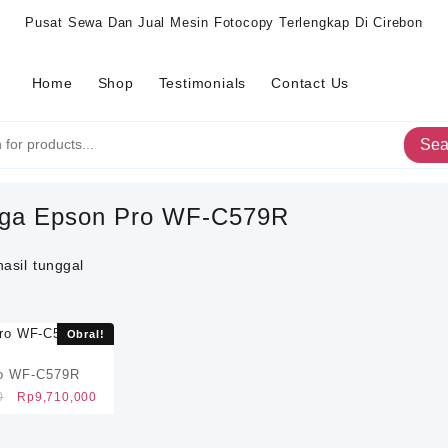
Pusat Sewa Dan Jual Mesin Fotocopy Terlengkap Di Cirebon
Home
Shop
Testimonials
Contact Us
Sea
ga Epson Pro WF-C579R
asil tunggal
Obral!
o WF-C579R
Harga
Harga
0
Rp
9,710,000
aslinya
saat
adalah:
ini