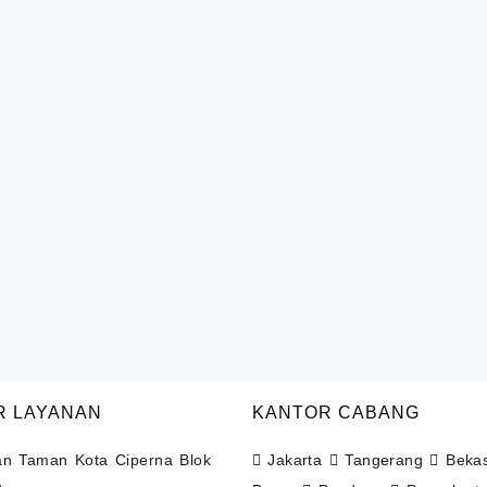
Rp11,700,000.
adalah:
Rp9,710,000.
R LAYANAN
KANTOR CABANG
n Taman Kota Ciperna Blok
Jakarta
Tangerang
Beka