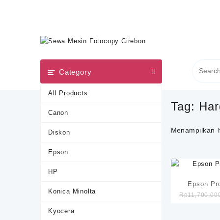
Skip
to
content
Category
All Products
Tag:
Har
Canon
Menampilkan h
Diskon
Epson
HP
Epson Pr
Konica Minolta
Rp
11,700,00
Kyocera