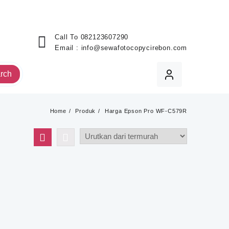
Call To
082123607290
Email :
info@sewafotocopycirebon.com
rch
Home
Produk
Harga Epson Pro WF-C579R