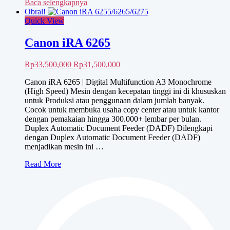
Baca selengkapnya
Obral!
Quick View
Canon iRA 6265
Harga
Harga
Rp
33,500,000
Rp
31,500,000
aslinya
saat
Canon iRA 6265 | Digital Multifunction A3 Monochrome
adalah:
ini
(High Speed) Mesin dengan kecepatan tinggi ini di khususkan
Rp33,500,000.
adalah:
untuk Produksi atau penggunaan dalam jumlah banyak.
Rp31,500,000.
Cocok untuk membuka usaha copy center atau untuk kantor
dengan pemakaian hingga 300.000+ lembar per bulan.
Duplex Automatic Document Feeder (DADF) Dilengkapi
dengan Duplex Automatic Document Feeder (DADF)
menjadikan mesin ini …
Canon
Read More
iRA
6265