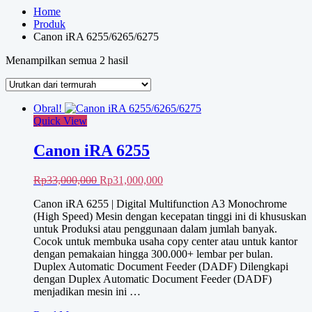
Home
Produk
Canon iRA 6255/6265/6275
Diurutkan
Menampilkan semua 2 hasil
menurut
harga:
rendah
Obral!
ke
Quick View
tinggi
Canon iRA 6255
Harga
Harga
Rp
33,000,000
Rp
31,000,000
aslinya
saat
Canon iRA 6255 | Digital Multifunction A3 Monochrome
adalah:
ini
(High Speed) Mesin dengan kecepatan tinggi ini di khususkan
Rp33,000,000.
adalah:
untuk Produksi atau penggunaan dalam jumlah banyak.
Rp31,000,000.
Cocok untuk membuka usaha copy center atau untuk kantor
dengan pemakaian hingga 300.000+ lembar per bulan.
Duplex Automatic Document Feeder (DADF) Dilengkapi
dengan Duplex Automatic Document Feeder (DADF)
menjadikan mesin ini …