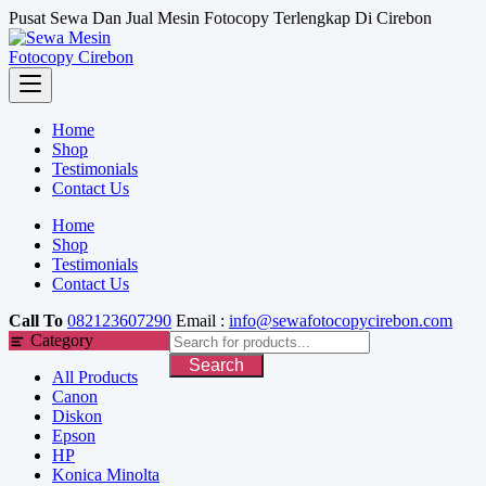
Skip
Pusat Sewa Dan Jual Mesin Fotocopy Terlengkap Di Cirebon
to
content
Home
Shop
Testimonials
Contact Us
Home
Shop
Testimonials
Contact Us
Call To
082123607290
Email :
info@sewafotocopycirebon.com
Category
Search
All Products
Canon
Diskon
Epson
HP
Konica Minolta