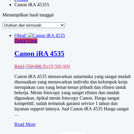
Canon iRA 45355
Menampilkan hasil tunggal
Obral!
Quick View
Canon iRA 4535
Harga
Harga
Rp
21,750,000
Rp
19,500,000
aslinya
saat
Canon iRA 4535 menawarkan antarmuka yang sangat mudah
adalah:
ini
disesuaikan yang menawarkan individu dan kelompok kerja
Rp21,750,000.
adalah:
merupakan cara yang benar-benar pribadi dan efisien untuk
Rp19,500,000.
bekerja. Mesin fotocopy yang sanget efisien dan mudah
digunakan, tipikal mesin fotocopy Canon. Harga sangat
kompetitif, sudah termasuk garansi service 1 tahun dan
layanan support lainnya. Jual Canon iRA 4535 Harga sangat
…
Canon
Read More
iRA