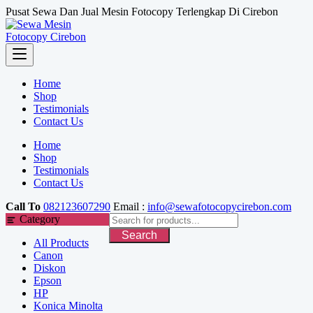
Skip
Pusat Sewa Dan Jual Mesin Fotocopy Terlengkap Di Cirebon
to
content
Home
Shop
Testimonials
Contact Us
Home
Shop
Testimonials
Contact Us
Call To
082123607290
Email :
info@sewafotocopycirebon.com
Category
Search
All Products
Canon
Diskon
Epson
HP
Konica Minolta