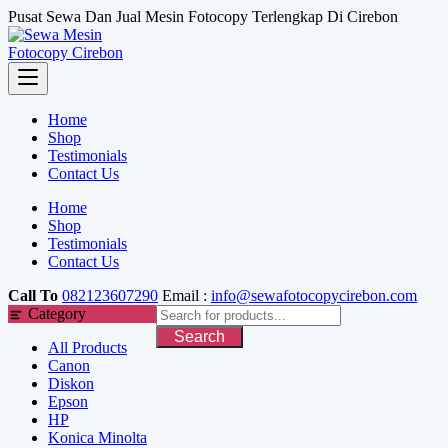
Skip
Pusat Sewa Dan Jual Mesin Fotocopy Terlengkap Di Cirebon
to
content
Home
Shop
Testimonials
Contact Us
Home
Shop
Testimonials
Contact Us
Call To
082123607290
Email :
info@sewafotocopycirebon.com
Category
Search
All Products
Canon
Diskon
Epson
HP
Konica Minolta