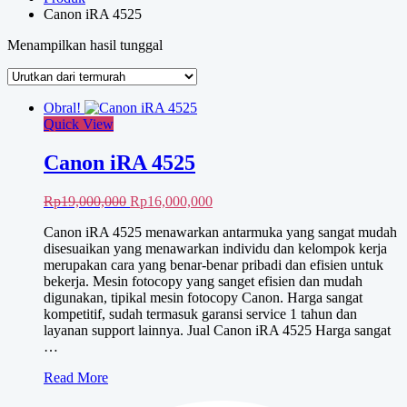
Canon iRA 4525
Menampilkan hasil tunggal
Obral!
Quick View
Canon iRA 4525
Harga
Harga
Rp
19,000,000
Rp
16,000,000
aslinya
saat
Canon iRA 4525 menawarkan antarmuka yang sangat mudah
adalah:
ini
disesuaikan yang menawarkan individu dan kelompok kerja
Rp19,000,000.
adalah:
merupakan cara yang benar-benar pribadi dan efisien untuk
Rp16,000,000.
bekerja. Mesin fotocopy yang sanget efisien dan mudah
digunakan, tipikal mesin fotocopy Canon. Harga sangat
kompetitif, sudah termasuk garansi service 1 tahun dan
layanan support lainnya. Jual Canon iRA 4525 Harga sangat
…
Canon
Read More
iRA